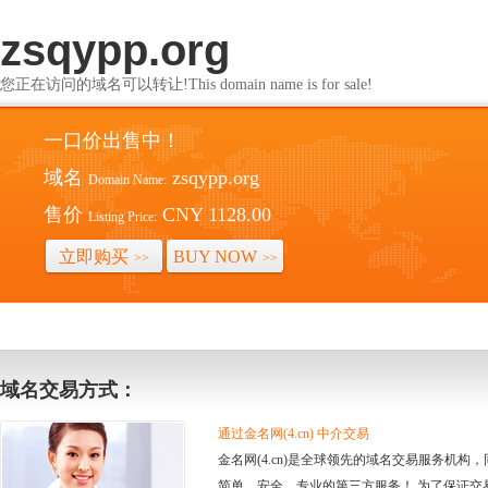
zsqypp.org
您正在访问的域名可以转让!This domain name is for sale!
一口价出售中！
域名
zsqypp.org
Domain Name:
售价
CNY 1128.00
Listing Price:
立即购买
BUY NOW
>>
>>
域名交易方式：
通过金名网(4.cn) 中介交易
金名网(4.cn)是全球领先的域名交易服务机
简单、安全、专业的第三方服务！ 为了保证交