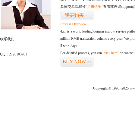
具体交易流程可
“点击这里”
查看或咨询support@
我要购买
>>
Process Overview:
4.cn is a world leading domain escrow service plat
million RMB transaction volume every year. We promi
联系我们
5 workdays.
For detailed process, you can
“visit here”
or contact
QQ：2726103981
BUY NOW
>>
Copyright © 1998 -2025 www